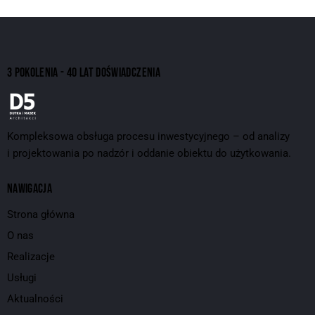
3 POKOLENIA - 40 LAT DOŚWIADCZENIA
Kompleksowa obsługa procesu inwestycyjnego – od analizy
i projektowania po nadzór i oddanie obiektu do użytkowania.
NAWIGACJA
Strona główna
O nas
Realizacje
Usługi
Aktualności