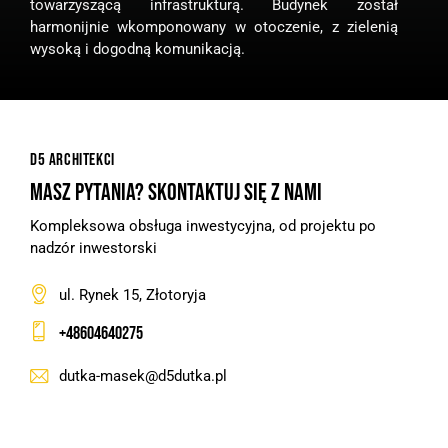
towarzyszącą infrastrukturą. Budynek został
harmonijnie wkomponowany w otoczenie, z zielenią
wysoką i dogodną komunikacją.
D5 ARCHITEKCI
MASZ PYTANIA?
SKONTAKTUJ SIĘ Z NAMI
Kompleksowa obsługa inwestycyjna, od projektu po
nadzór inwestorski
ul. Rynek 15, Złotoryja
+48604640275
dutka-masek@d5dutka.pl