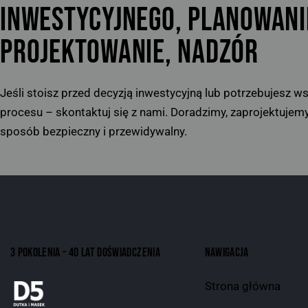
INWESTYCYJNEGO, PLANOWANIE
PROJEKTOWANIE, NADZÓR
Jeśli stoisz przed decyzją inwestycyjną lub potrzebujesz w
procesu – skontaktuj się z nami. Doradzimy, zaprojektuje
sposób bezpieczny i przewidywalny.
3 POKOLENIA - 40 LAT DOŚWIADCZENIA
NAWIGACJA
Strona główna