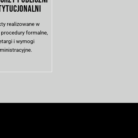
STYTUCJONALNI
kty realizowane w
 procedury formalne,
etargi i wymogi
ministracyjne.