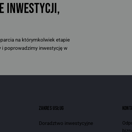
 INWESTYCJI,
sparcia na którymkolwiek etapie
my i poprowadzimy inwestycję w
ZAKRES USŁUG
KONT
Doradztwo inwestycyjne
Odpo
bizn