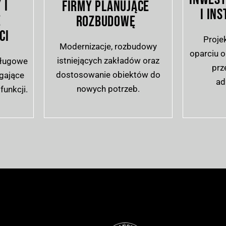
 I
FIRMY PLANUJĄCE
I IN
E
ROZBUDOWĘ
CI
Proje
Modernizacje, rozbudowy
oparciu o
istniejących zakładów oraz
sługowe
prz
dostosowanie obiektów do
gające
ad
nowych potrzeb.
funkcji.