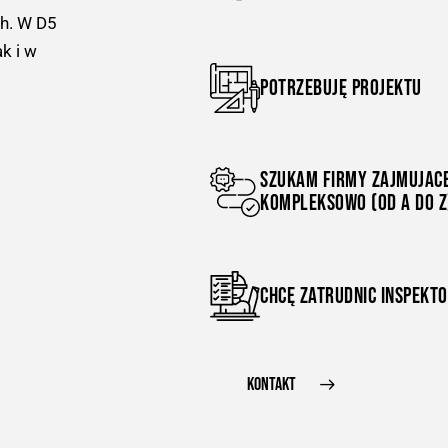
ch. W D5
k i w
POTRZEBUJĘ PROJEKTU
SZUKAM FIRMY ZAJMUJACE
KOMPLEKSOWO (OD A DO Z
CHCĘ ZATRUDNIC INSPEKT
KONTAKT