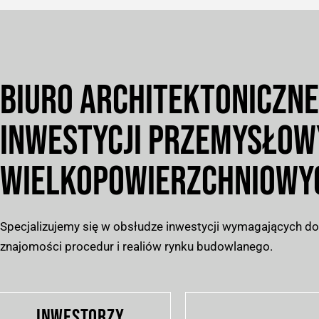
BIURO ARCHITEKTONICZNE
INWESTYCJI PRZEMYSŁOW
WIELKOPOWIERZCHNIOWYC
Specjalizujemy się w obsłudze inwestycji wymagających do
znajomości procedur i realiów rynku budowlanego.
INWESTORZY