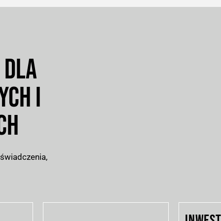
 DLA
YCH I
H​
świadczenia,
INWEST