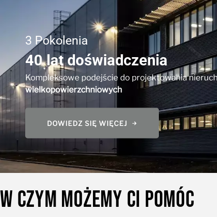
3 Pokolenia
40 lat doświadczenia
Kompleksowe podejście do projektowania nieruc
wielkopowierzchniowych
DOWIEDZ SIĘ WIĘCEJ
W CZYM MOŻEMY CI POMÓC