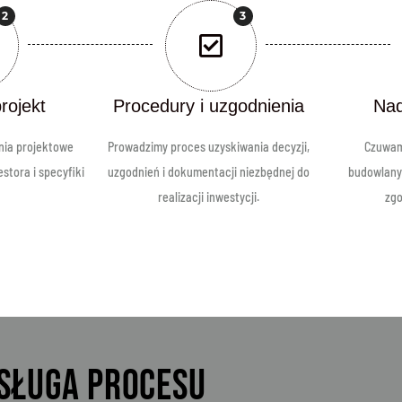
2
3
rojekt
Procedury i uzgodnienia
Nad
nia projektowe
Prowadzimy proces uzyskiwania decyzji,
Czuwam
tora i specyfiki
uzgodnień i dokumentacji niezbędnej do
budowlany
realizacji inwestycji.
zgo
BSŁUGA PROCESU