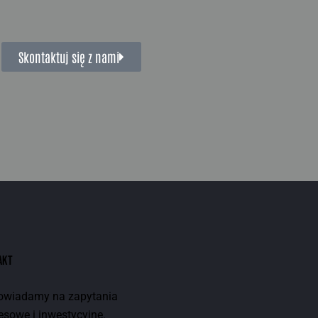
Skontaktuj się z nami
AKT
wiadamy na zapytania
esowe i inwestycyjne.